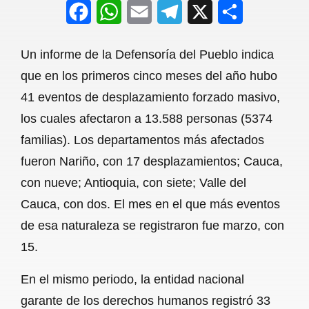
F
W
E
T
X
S
a
h
m
e
h
Un informe de la Defensoría del Pueblo indica
c
a
a
l
a
que en los primeros cinco meses del año hubo
e
t
i
e
r
41 eventos de desplazamiento forzado masivo,
b
s
l
g
e
los cuales afectaron a 13.588 personas (5374
o
A
r
familias). Los departamentos más afectados
fueron Nariño, con 17 desplazamientos; Cauca,
o
p
a
con nueve; Antioquia, con siete; Valle del
k
p
m
Cauca, con dos. El mes en el que más eventos
de esa naturaleza se registraron fue marzo, con
15.
En el mismo periodo, la entidad nacional
garante de los derechos humanos registró 33