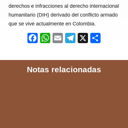
derechos e infracciones al derecho internacional
humanitario (DIH) derivado del conflicto armado
que se vive actualmente en Colombia.
F
W
E
T
X
S
a
h
m
e
h
c
a
a
l
a
Notas relacionadas
e
t
i
e
r
b
s
l
g
e
o
A
r
o
p
a
k
p
m