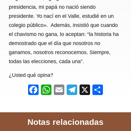
presidencia, mi papá no nació siendo
presidente. Yo nací en el Valle, estudié en un
colegio público». Además, insistió que cuando
el chavismo no gana, lo aceptan: “la historia ha
demostrado que el día que nosotros no
ganamos, nosotros reconocemos. Siempre,
todas las elecciones, cada una”.
¿Usted qué opina?
F
W
E
T
X
S
a
h
m
e
h
c
a
a
l
a
Notas relacionadas
e
t
i
e
r