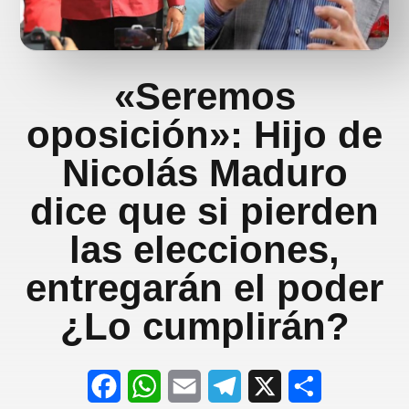
«Seremos
oposición»: Hijo de
Nicolás Maduro
dice que si pierden
las elecciones,
entregarán el poder
¿Lo cumplirán?
F
W
E
T
X
S