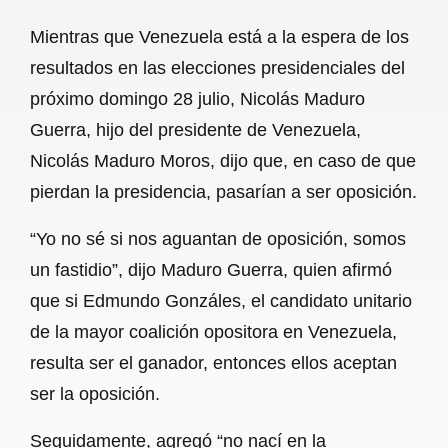
a
h
m
e
h
Mientras que Venezuela está a la espera de los
c
a
a
l
a
resultados en las elecciones presidenciales del
e
t
i
e
r
próximo domingo 28 julio, Nicolás Maduro
b
s
l
g
e
Guerra, hijo del presidente de Venezuela,
o
A
r
Nicolás Maduro Moros, dijo que, en caso de que
pierdan la presidencia, pasarían a ser oposición.
o
p
a
k
p
m
“Yo no sé si nos aguantan de oposición, somos
un fastidio”, dijo Maduro Guerra, quien afirmó
que si Edmundo Gonzáles, el candidato unitario
de la mayor coalición opositora en Venezuela,
resulta ser el ganador, entonces ellos aceptan
ser la oposición.
Seguidamente, agregó “no nací en la