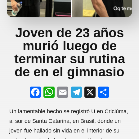
Joven de 23 años
murió luego de
terminar su rutina
de en el gimnasio
F
W
E
T
X
S
a
h
m
e
h
Un lamentable hecho se registró U en Criciúma,
c
a
a
l
a
al sur de Santa Catarina, en Brasil, donde un
e
t
i
e
r
joven fue hallado sin vida en el interior de su
b
s
l
g
e