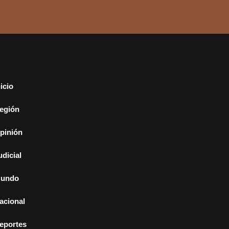
nicio
egión
pinión
udicial
undo
acional
eportes