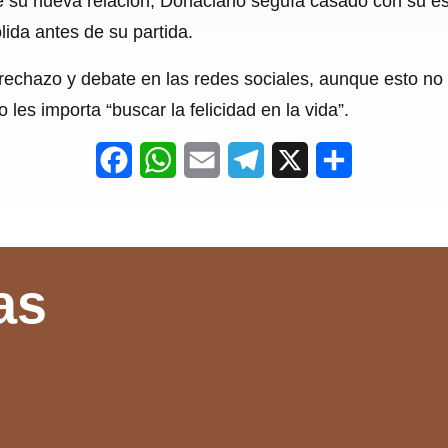
e su nueva relación, Donaciano seguía casado con su e
ida antes de su partida.
rechazo y debate en las redes sociales, aunque esto no
 les importa “buscar la felicidad en la vida”.
F
W
E
T
X
S
a
h
m
e
h
c
a
a
l
a
e
t
i
e
r
as
b
s
l
g
e
o
A
r
o
p
a
k
p
m