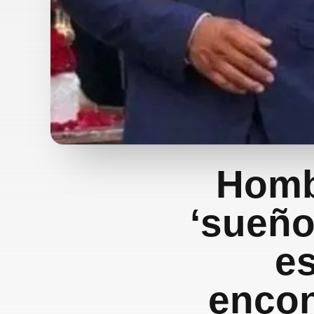
Homb
‘sueño
e
encon