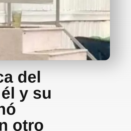
a del
él y su
nó
n otro