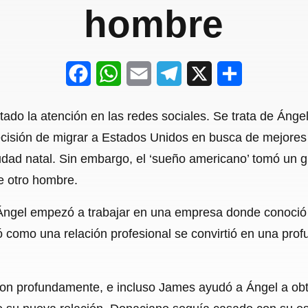
hombre
F
W
E
T
X
S
a
h
m
e
h
tado la atención en las redes sociales. Se trata de Án
c
a
a
l
a
isión de migrar a Estados Unidos en busca de mejores 
e
t
i
e
r
udad natal. Sin embargo, el ‘sueño americano’ tomó un 
b
s
l
g
e
e otro hombre.
o
A
r
a, Ángel empezó a trabajar en una empresa donde conoció
o
p
a
 como una relación profesional se convirtió en una profu
k
p
m
on profundamente, e incluso James ayudó a Ángel a obt