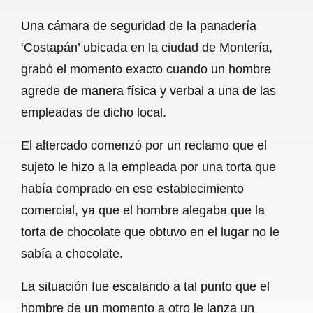
a
h
m
e
h
Una cámara de seguridad de la panadería
c
a
a
l
a
‘Costapán’ ubicada en la ciudad de Montería,
e
t
i
e
r
grabó el momento exacto cuando un hombre
b
s
l
g
e
agrede de manera física y verbal a una de las
o
A
r
empleadas de dicho local.
o
p
a
El altercado comenzó por un reclamo que el
k
p
m
sujeto le hizo a la empleada por una torta que
había comprado en ese establecimiento
comercial, ya que el hombre alegaba que la
torta de chocolate que obtuvo en el lugar no le
sabía a chocolate.
La situación fue escalando a tal punto que el
hombre de un momento a otro le lanza un