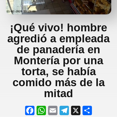
¡Qué vivo! hombre
agredió a empleada
de panadería en
Montería por una
torta, se había
comido más de la
mitad
F
W
E
T
X
S