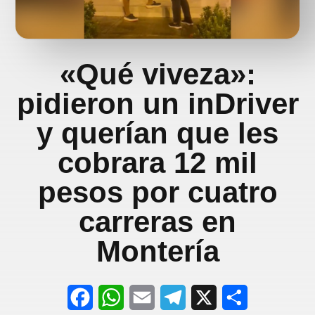
«Qué viveza»:
pidieron un inDriver
y querían que les
cobrara 12 mil
pesos por cuatro
carreras en
Montería
F
W
E
T
X
S