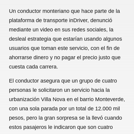
a
h
m
e
h
Un conductor monteriano que hace parte de la
c
a
a
l
a
plataforma de transporte inDriver, denunció
e
t
i
e
r
mediante un video en sus redes sociales, la
b
s
l
g
e
desleal estrategia que estarían usando algunos
o
A
r
usuarios que toman este servicio, con el fin de
ahorrarse dinero y no pagar el precio justo que
o
p
a
cuesta cada carrera.
k
p
m
El conductor asegura que un grupo de cuatro
personas le solicitaron un servicio hacia la
urbanización Villa Nova en el barrio Monteverde,
con una sola parada por un total de 12.000 mil
pesos, pero la gran sorpresa se la llevó cuando
estos pasajeros le indicaron que son cuatro