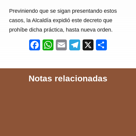
Previniendo que se sigan presentando estos
casos, la Alcaldía expidió este decreto que
prohíbe dicha práctica, hasta nueva orden.
F
W
E
T
X
S
a
h
m
e
h
c
a
a
l
a
Notas relacionadas
e
t
i
e
r
b
s
l
g
e
o
A
r
o
p
a
k
p
m