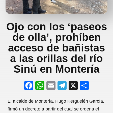
Ojo con los ‘paseos
de olla’, prohíben
acceso de bañistas
a las orillas del río
Sinú en Montería
F
W
E
T
X
S
a
h
m
e
h
El alcalde de Montería, Hugo Kerguelén García,
c
a
a
l
a
firmó un decreto a partir del cual se ordena el
e
t
i
e
r