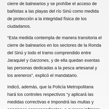
cierre de balnearios y se prohíbe el acceso de
b
s
l
g
e
bañistas a las playas del río Sinú como medida
o
A
r
de protección a la integridad física de los
ciudadanos.
o
p
a
k
p
m
“Esta medida contempla de manera transitoria el
cierre de balnearios en los sectores de la Ronda
del Sinú y todo el tramo comprendido entre
Jaraquiel y Garzones, y de ella quedan exentas
las personas dedicadas a la pesca artesanal y
los areneros”, explicó el mandatario.
Indicó, además, que la Policía Metropolitana
hará los controles respectivos “y aplicará las
medidas correctivas e impondrá las multas y