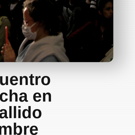
cuentro
rcha en
llido
embre