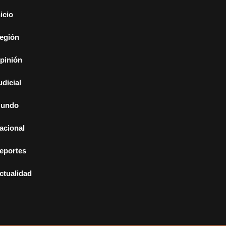
nicio
egión
pinión
udicial
undo
acional
eportes
ctualidad