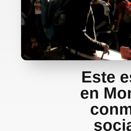
Este e
en Mon
conme
soci