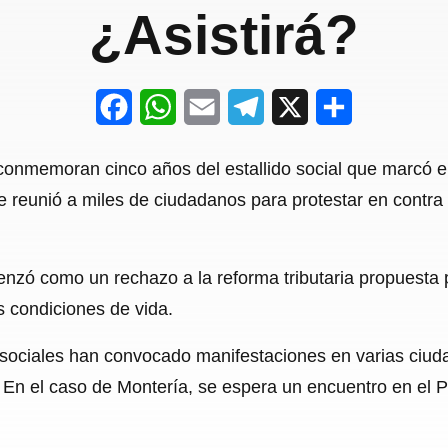
¿Asistirá?
F
W
E
T
X
S
a
h
m
e
h
conmemoran cinco años del estallido social que marcó e
c
a
a
l
a
 reunió a miles de ciudadanos para protestar en contra d
e
t
i
e
r
b
s
l
g
e
enzó como un rechazo a la reforma tributaria propuesta p
o
A
r
 condiciones de vida.
o
p
a
s sociales han convocado manifestaciones en varias ciud
k
p
m
al. En el caso de Montería, se espera un encuentro en el