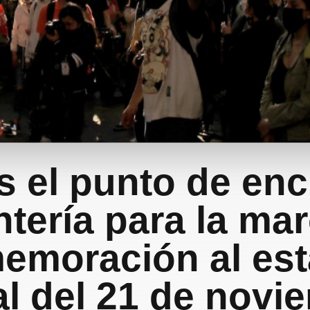
s el punto de en
tería para la ma
moración al esta
al del 21 de novi