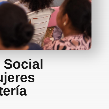
 Social
ujeres
tería