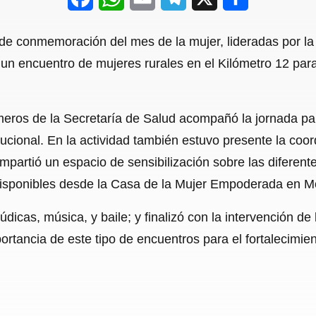
a
h
m
e
h
de conmemoración del mes de la mujer, lideradas por la 
c
a
a
l
a
 un encuentro de mujeres rurales en el Kilómetro 12 para
e
t
i
e
r
b
s
l
g
e
eros de la Secretaría de Salud acompañó la jornada par
o
A
r
itucional. En la actividad también estuvo presente la co
o
p
a
mpartió un espacio de sensibilización sobre las diferent
k
p
m
 disponibles desde la Casa de la Mujer Empoderada en M
údicas, música, y baile; y finalizó con la intervención de
ortancia de este tipo de encuentros para el fortalecimie