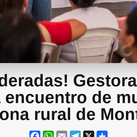
eradas! Gestora
a encuentro de m
ona rural de Mon
F
W
E
T
X
S