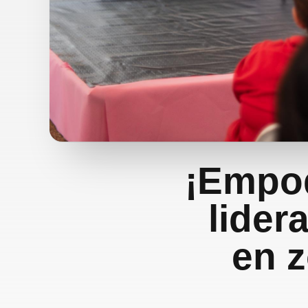
¡Empod
lider
en z