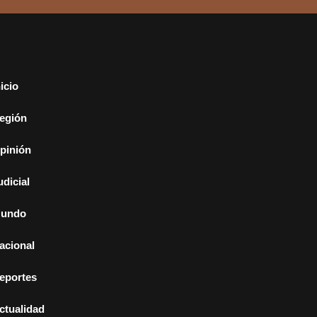
nicio
egión
pinión
udicial
undo
acional
eportes
ctualidad