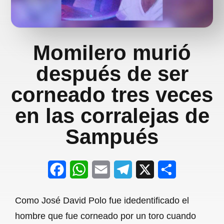
Momilero murió
después de ser
corneado tres veces
en las corralejas de
Sampués
F
W
E
T
X
S
a
h
m
e
h
Como José David Polo fue idedentificado el
c
a
a
l
a
hombre que fue corneado por un toro cuando
e
t
i
e
r