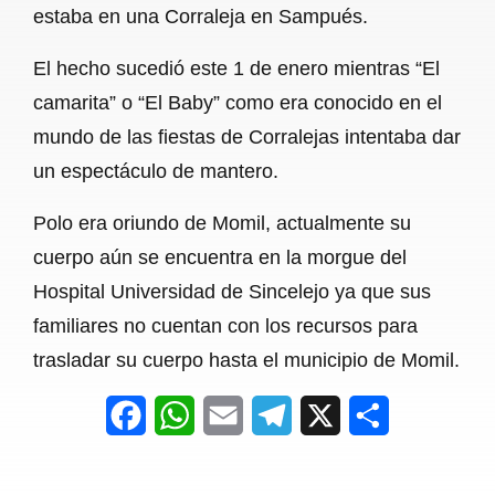
estaba en una Corraleja en Sampués.
b
s
l
g
e
El hecho sucedió este 1 de enero mientras “El
o
A
r
camarita” o “El Baby” como era conocido en el
o
p
a
mundo de las fiestas de Corralejas intentaba dar
k
p
m
un espectáculo de mantero.
Polo era oriundo de Momil, actualmente su
cuerpo aún se encuentra en la morgue del
Hospital Universidad de Sincelejo ya que sus
familiares no cuentan con los recursos para
trasladar su cuerpo hasta el municipio de Momil.
F
W
E
T
X
S
a
h
m
e
h
c
a
a
l
a