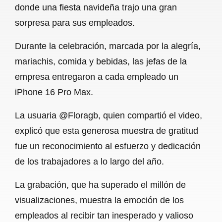
donde una fiesta navideña trajo una gran
b
s
l
g
e
sorpresa para sus empleados.
o
A
r
Durante la celebración, marcada por la alegría,
o
p
a
mariachis, comida y bebidas, las jefas de la
k
p
m
empresa entregaron a cada empleado un
iPhone 16 Pro Max.
La usuaria @Floragb, quien compartió el video,
explicó que esta generosa muestra de gratitud
fue un reconocimiento al esfuerzo y dedicación
de los trabajadores a lo largo del año.
La grabación, que ha superado el millón de
visualizaciones, muestra la emoción de los
empleados al recibir tan inesperado y valioso