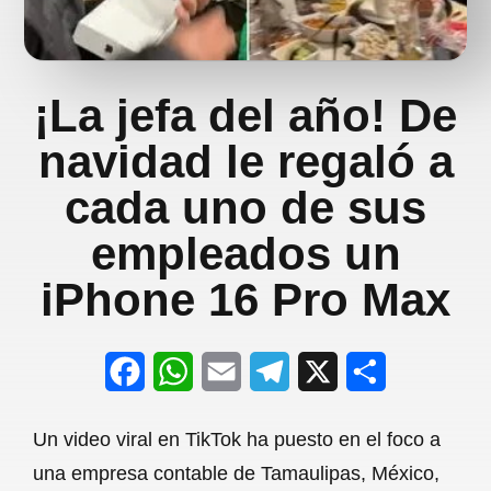
¡La jefa del año! De
navidad le regaló a
cada uno de sus
empleados un
iPhone 16 Pro Max
F
W
E
T
X
S
a
h
m
e
h
Un video viral en TikTok ha puesto en el foco a
c
a
a
l
a
una empresa contable de Tamaulipas, México,
e
t
i
e
r