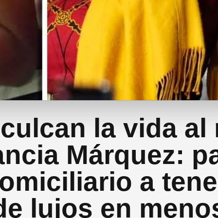
culcan la vida al
ancia Márquez: p
omiciliario a ten
de lujos en meno