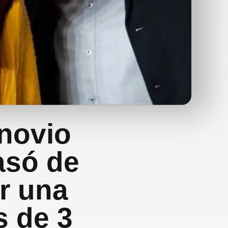
 novio
asó de
er una
s de 3