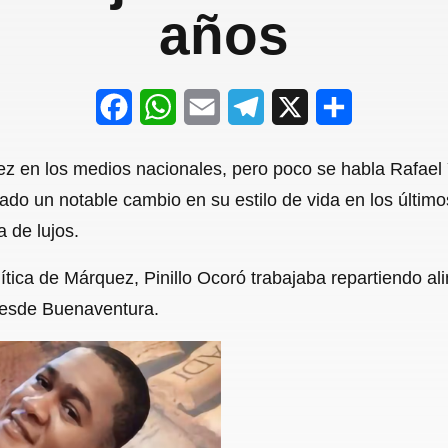
años
F
W
E
T
X
S
a
h
m
e
h
 en los medios nacionales, pero poco se habla Rafael Y
c
a
a
l
a
ado un notable cambio en su estilo de vida en los últim
e
t
i
e
r
a de lujos.
b
s
l
g
e
ítica de Márquez, Pinillo Ocoró trabajaba repartiendo a
o
A
r
 desde Buenaventura.
o
p
a
k
p
m