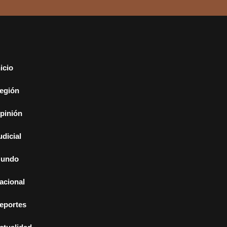
nicio
egión
pinión
udicial
undo
acional
eportes