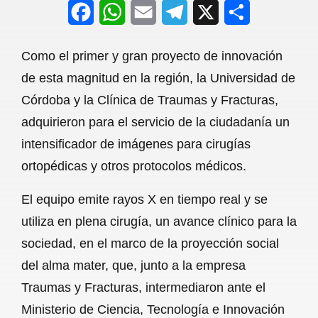
F
W
E
T
X
S
a
h
m
e
h
Como el primer y gran proyecto de innovación
c
a
a
l
a
de esta magnitud en la región, la Universidad de
e
t
i
e
r
Córdoba y la Clínica de Traumas y Fracturas,
b
s
l
g
e
adquirieron para el servicio de la ciudadanía un
o
A
r
intensificador de imágenes para cirugías
ortopédicas y otros protocolos médicos.
o
p
a
k
p
m
El equipo emite rayos X en tiempo real y se
utiliza en plena cirugía, un avance clínico para la
sociedad, en el marco de la proyección social
del alma mater, que, junto a la empresa
Traumas y Fracturas, intermediaron ante el
Ministerio de Ciencia, Tecnología e Innovación