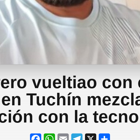
ro vueltiao con
 en Tuchín mezcla
ición con la tecno
F
W
E
T
X
S