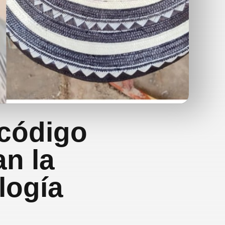
 código
n la
logía