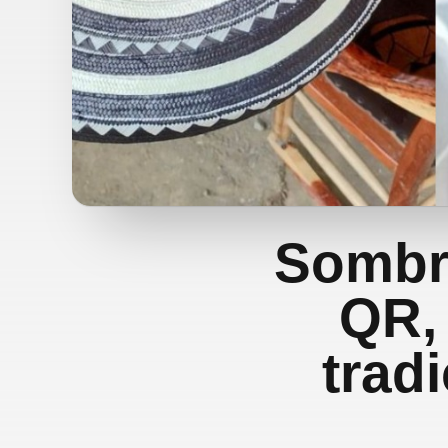
Sombre
QR,
trad