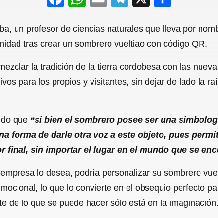
a
h
m
e
h
ba, un profesor de ciencias naturales que lleva por no
c
a
a
l
a
nidad tras crear un sombrero vueltiao con código QR.
e
t
i
e
r
mezclar la tradición de la tierra cordobesa con las nueva
b
s
l
g
e
vos para los propios y visitantes, sin dejar de lado la ra
o
A
r
o
p
a
ando que
“si bien el sombrero posee ser una simbología
k
p
m
na forma de darle otra voz a este objeto, pues permi
 final, sin importar el lugar en el mundo que se enc
 empresa lo desea, podría personalizar su sombrero vue
mocional, lo que lo convierte en el obsequio perfecto 
mite de lo que se puede hacer sólo está en la imaginación