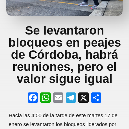
Se levantaron
bloqueos en peajes
de Córdoba, habrá
reuniones, pero el
valor sigue igual
F
W
E
T
X
S
a
h
m
e
h
Hacia las 4:00 de la tarde de este martes 17 de
c
a
a
l
a
enero se levantaron los bloqueos liderados por
e
t
i
e
r