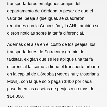
transportadores en algunos peajes del
b
s
l
g
e
departamento de Córdoba. A pesar de que el
o
A
r
valor del peaje sigue igual, se cuadraron
reuniones con la Concesión y la ANI, también se
o
p
a
dieron noticias sobre la tarifa diferencial.
k
p
m
Además del alza en el costo de los peajes, los
transportadores de Sotracor y gremio de
taxistas, exigían que se les aplique una tarifa
diferencial tal como la tiene el transporte urbano
en la capital de Córdoba (Metrosinú y Moteriana
Movil), con la que solo pagan $400 por cada
pasada en las casetas de peajes y no más de
$14.000.