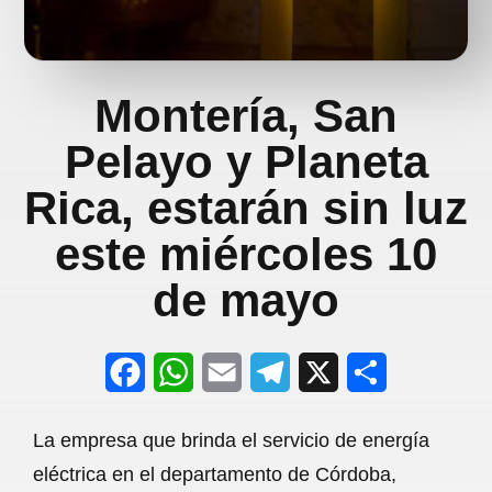
Montería, San
Pelayo y Planeta
Rica, estarán sin luz
este miércoles 10
de mayo
F
W
E
T
X
S
a
h
m
e
h
La empresa que brinda el servicio de energía
c
a
a
l
a
eléctrica en el departamento de Córdoba,
e
t
i
e
r