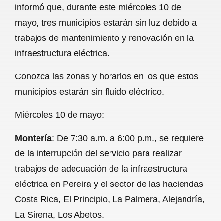
informó que, durante este miércoles 10 de
b
s
l
g
e
mayo, tres municipios estarán sin luz debido a
o
A
r
trabajos de mantenimiento y renovación en la
infraestructura eléctrica.
o
p
a
k
p
m
Conozca las zonas y horarios en los que estos
municipios estarán sin fluido eléctrico.
Miércoles 10 de mayo:
Montería
: De 7:30 a.m. a 6:00 p.m., se requiere
de la interrupción del servicio para realizar
trabajos de adecuación de la infraestructura
eléctrica en Pereira y el sector de las haciendas
Costa Rica, El Principio, La Palmera, Alejandría,
La Sirena, Los Abetos.