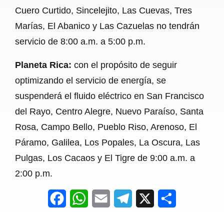
Cuero Curtido, Sincelejito, Las Cuevas, Tres
Marías, El Abanico y Las Cazuelas no tendrán
servicio de 8:00 a.m. a 5:00 p.m.
Planeta Rica:
con el propósito de seguir
optimizando el servicio de energía, se
suspenderá el fluido eléctrico en San Francisco
del Rayo, Centro Alegre, Nuevo Paraíso, Santa
Rosa, Campo Bello, Pueblo Riso, Arenoso, El
Páramo, Galilea, Los Popales, La Oscura, Las
Pulgas, Los Cacaos y El Tigre de 9:00 a.m. a
2:00 p.m.
F
W
E
T
X
S
a
h
m
e
h