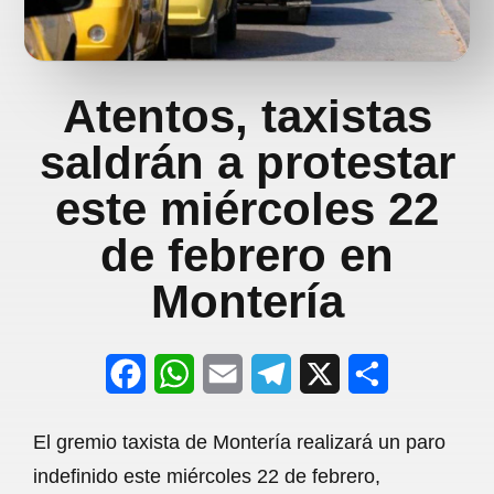
Atentos, taxistas
saldrán a protestar
este miércoles 22
de febrero en
Montería
F
W
E
T
X
S
a
h
m
e
h
El gremio taxista de Montería realizará un paro
c
a
a
l
a
indefinido este miércoles 22 de febrero,
e
t
i
e
r