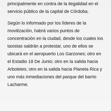
principalmente en contra de la ilegalidad en el
b
s
l
g
e
servicio público de la capital de Córdoba.
o
A
r
Según lo informado por los líderes de la
o
p
a
movilización, habrá varios puntos de
k
p
m
concentración en la ciudad, desde los cuales los
taxistas saldrán a protestar, uno de ellos se
ubicará en el aeropuerto Los Garzones; otro en
el Estadio 18 De Junio; otro en la salida hacia
Arboletes; otro en la salida hacia Planeta Rica y
uno más inmediaciones del parque del barrio
Lacharme.