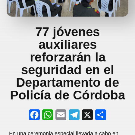
77 jóvenes
auxiliares
reforzarán la
seguridad en el
Departamento de
Policía de Córdoba
F
W
E
T
X
S
a
h
m
e
h
En una ceremonia especial llevada a cabo en