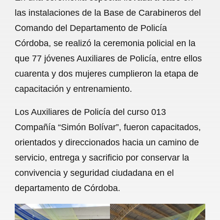
c
a
a
l
a
las instalaciones de la Base de Carabineros del
e
t
i
e
r
Comando del Departamento de Policía
b
s
l
g
e
Córdoba, se realizó la ceremonia policial en la
o
A
r
que 77 jóvenes Auxiliares de Policía, entre ellos
cuarenta y dos mujeres cumplieron la etapa de
o
p
a
capacitación y entrenamiento.
k
p
m
Los Auxiliares de Policía del curso 013
Compañía “Simón Bolívar”, fueron capacitados,
orientados y direccionados hacia un camino de
servicio, entrega y sacrificio por conservar la
convivencia y seguridad ciudadana en el
departamento de Córdoba.