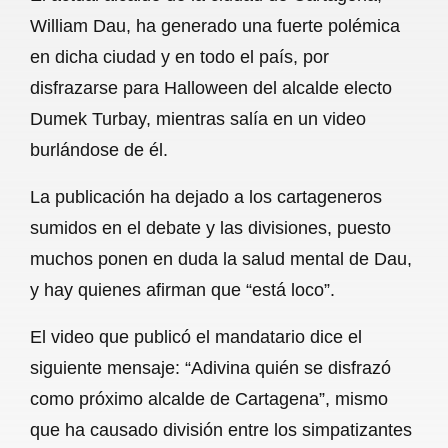
c
a
a
l
a
William Dau, ha generado una fuerte polémica
e
t
i
e
r
en dicha ciudad y en todo el país, por
b
s
l
g
e
disfrazarse para Halloween del alcalde electo
o
A
r
Dumek Turbay, mientras salía en un video
burlándose de él.
o
p
a
k
p
m
La publicación ha dejado a los cartageneros
sumidos en el debate y las divisiones, puesto
muchos ponen en duda la salud mental de Dau,
y hay quienes afirman que “está loco”.
El video que publicó el mandatario dice el
siguiente mensaje: “Adivina quién se disfrazó
como próximo alcalde de Cartagena”, mismo
que ha causado división entre los simpatizantes