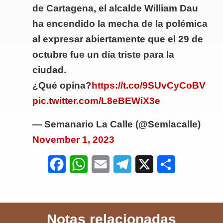
de Cartagena, el alcalde William Dau
ha encendido la mecha de la polémica
al expresar abiertamente que el 29 de
octubre fue un día triste para la
ciudad.
¿Qué opina?
https://t.co/9SUvCyCoBV
pic.twitter.com/L8eBEWiX3e
— Semanario La Calle (@Semlacalle)
November 1, 2023
F
W
E
T
X
S
a
h
m
e
h
c
a
a
l
a
Notas relacionadas
e
t
i
e
r