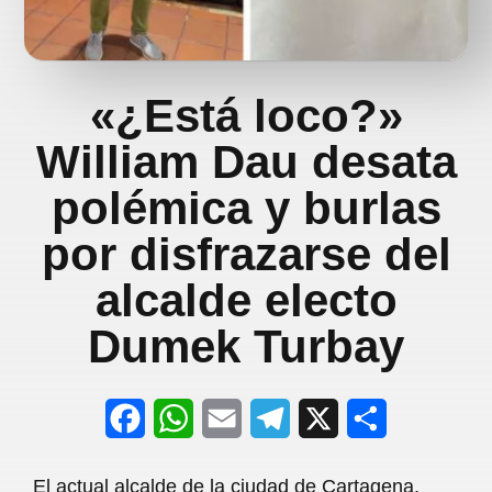
«¿Está loco?»
William Dau desata
polémica y burlas
por disfrazarse del
alcalde electo
Dumek Turbay
F
W
E
T
X
S
a
h
m
e
h
El actual alcalde de la ciudad de Cartagena,