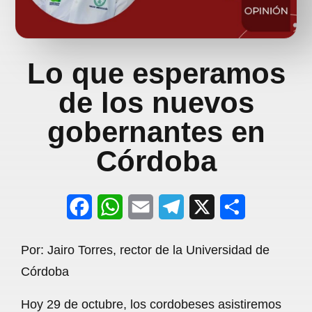
Lo que esperamos
de los nuevos
gobernantes en
Córdoba
F
W
E
T
X
S
a
h
m
e
h
Por: Jairo Torres, rector de la Universidad de
c
a
a
l
a
Córdoba
e
t
i
e
r
Hoy 29 de octubre, los cordobeses asistiremos
b
s
l
g
e