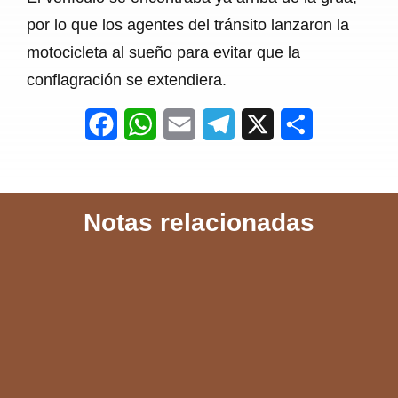
por lo que los agentes del tránsito lanzaron la
motocicleta al sueño para evitar que la
conflagración se extendiera.
F
W
E
T
X
S
a
h
m
e
h
c
a
a
l
a
Notas relacionadas
e
t
i
e
r
b
s
l
g
e
o
A
r
o
p
a
k
p
m