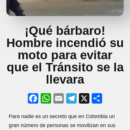
¡Qué bárbaro!
Hombre incendió su
moto para evitar
que el Tránsito se la
llevara
F
W
E
T
X
S
a
h
m
e
h
Para nadie es un secreto que en Colombia un
c
a
a
l
a
gran número de personas se movilizan en sus
e
t
i
e
r