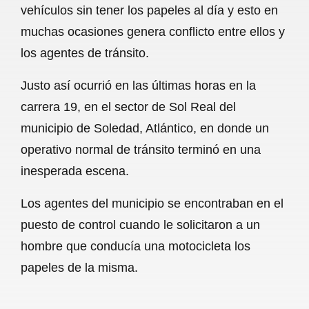
vehículos sin tener los papeles al día y esto en
b
s
l
g
e
muchas ocasiones genera conflicto entre ellos y
o
A
r
los agentes de tránsito.
o
p
a
Justo así ocurrió en las últimas horas en la
k
p
m
carrera 19, en el sector de Sol Real del
municipio de Soledad, Atlántico, en donde un
operativo normal de tránsito terminó en una
inesperada escena.
Los agentes del municipio se encontraban en el
puesto de control cuando le solicitaron a un
hombre que conducía una motocicleta los
papeles de la misma.