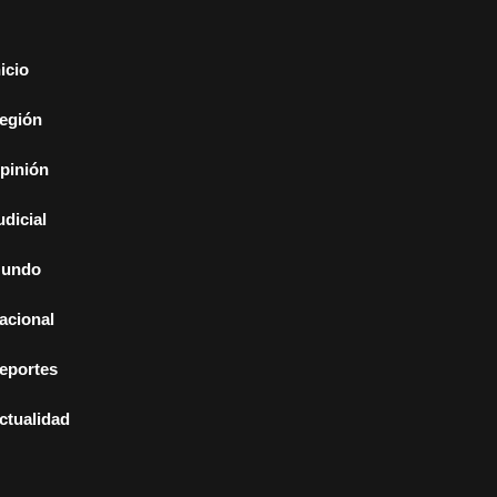
nicio
egión
pinión
udicial
undo
acional
eportes
ctualidad