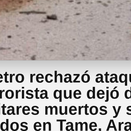
tro rechazó ataq
rrorista que dejó 
itares muertos y 
idos en Tame, Ar