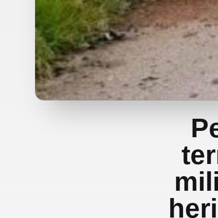
Pe
te
mil
her