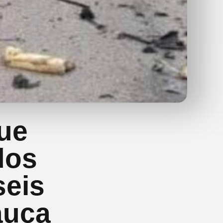
ue
dos
seis
auca