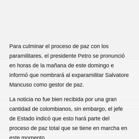
o
A
r
o
p
a
k
p
m
Para culminar el proceso de paz con los
paramilitares, el presidente Petro se pronunció
en horas de la mañana de este domingo e
informó que nombrará al exparamilitar Salvatore
Mancuso como gestor de paz.
La noticia no fue bien recibida por una gran
cantidad de colombianos, sin embargo, el jefe
de Estado indicó que esto hará parte del
proceso de paz total que se tiene en marcha en
este momento.