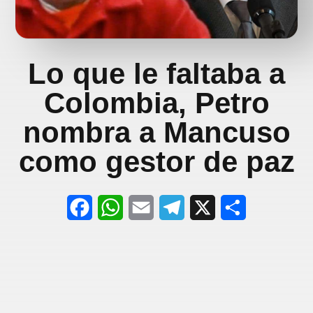
Lo que le faltaba a
Colombia, Petro
nombra a Mancuso
como gestor de paz
F
W
E
T
X
S
a
h
m
e
h
c
a
a
l
a
e
t
i
e
r
b
s
l
g
e