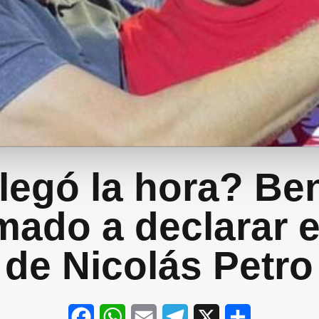
legó la hora? Be
amado a declarar 
de Nicolás Petro
F
W
E
T
X
S