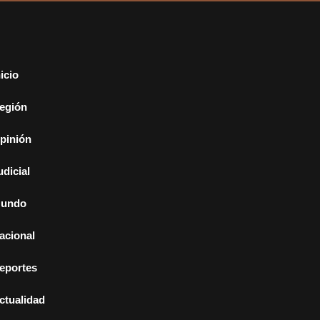
nicio
egión
pinión
udicial
undo
acional
eportes
ctualidad