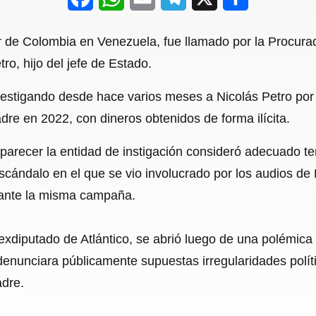
a
h
m
e
h
de Colombia en Venezuela, fue llamado por la Procurad
c
a
a
l
a
ro, hijo del jefe de Estado.
e
t
i
e
r
vestigando desde hace varios meses a Nicolás Petro por
b
s
l
g
e
re en 2022, con dineros obtenidos de forma ilícita.
o
A
r
o
p
a
 parecer la entidad de instigación consideró adecuado te
escándalo en el que se vio involucrado por los audios de
k
p
m
urante la misma campaña.
y exdiputado de Atlántico, se abrió luego de una polémica
enunciara públicamente supuestas irregularidades políti
adre.