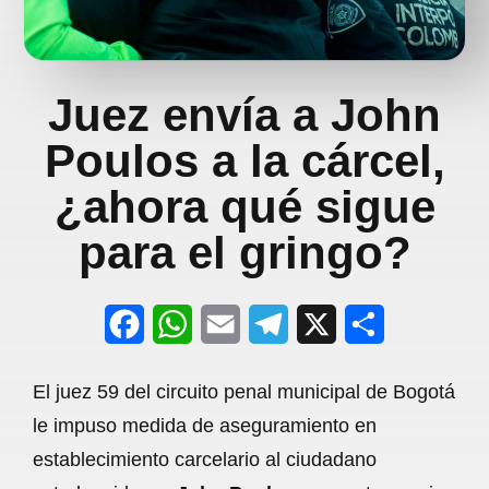
Juez envía a John
Poulos a la cárcel,
¿ahora qué sigue
para el gringo?
F
W
E
T
X
S
a
h
m
e
h
El juez 59 del circuito penal municipal de Bogotá
c
a
a
l
a
le impuso medida de aseguramiento en
e
t
i
e
r
establecimiento carcelario al ciudadano
b
s
l
g
e