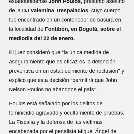
estadounidense
John Poulos
, presunto asesino
o
A
r
de la
DJ Valentina Trespalacios
, cuyo cuerpo
fue encontrado en un contenedor de basura en
o
p
a
la localidad de
Fontibón, en Bogotá, sobre el
k
p
m
mediodía del 22 de enero.
El juez consideró que “la única medida de
aseguramiento que es eficaz es la detención
preventiva en un establecimiento de reclusión” y
explicó que esta decisión “permitirá que John
Nelson Poulos no abandone el país”.
Poulos está señalado por los delitos de
feminicidio agravado y ocultamiento de pruebas.
La Fiscalía y la defensa de las víctimas
encabezada por el penalista Miguel Ángel del