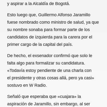
y aspirar a la Alcaldía de Bogotá.
b
s
l
g
e
Esto luego que, Guillermo Alfonso Jaramillo
o
A
r
fuese nombrado como ministro de salud, ya que
o
p
a
su nombre sonaba para formar parte de los
k
p
m
candidatos de izquierda para la carera por el
primer cargo de la capital del país.
De hecho, el exsenador confirmó que solo le
falta algo para formalizar su candidatura.
«Todavía estoy pendiente de una charla con
el presidente y otras cosas allá, pero ya casi»
sostuvo en W Radio.
Señaló que esperaba que «cuajara» la
aspiración de Jaramillo, sin embargo, al ser