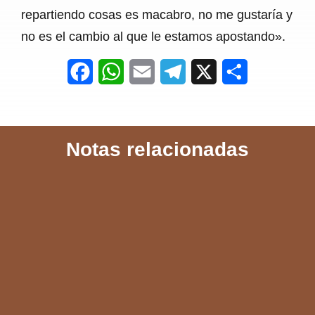
repartiendo cosas es macabro, no me gustaría y
no es el cambio al que le estamos apostando».
F
W
E
T
X
S
a
h
m
e
h
c
a
a
l
a
Notas relacionadas
e
t
i
e
r
b
s
l
g
e
o
A
r
o
p
a
k
p
m