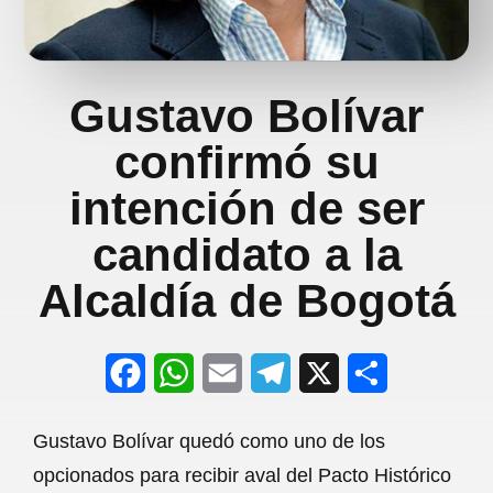
Gustavo Bolívar
confirmó su
intención de ser
candidato a la
Alcaldía de Bogotá
F
W
E
T
X
S
a
h
m
e
h
Gustavo Bolívar quedó como uno de los
c
a
a
l
a
opcionados para recibir aval del Pacto Histórico
e
t
i
e
r