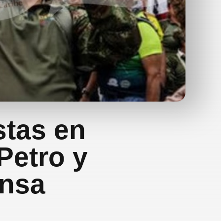
stas en
Petro y
ensa