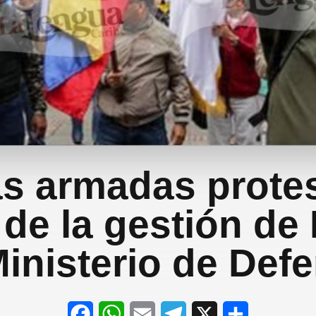
s armadas prote
 de la gestión de 
Ministerio de Def
F
W
E
T
X
S