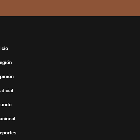
nicio
egión
pinión
udicial
undo
acional
eportes