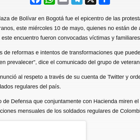
a
h
m
e
h
za de Bolívar en Bogotá fue el epicentro de las protesta
c
a
a
l
a
teranos, este miércoles 10 de mayo, quienes no están de
e
t
i
e
r
 este encuentro fueron convocadas víctimas y familiares 
b
s
l
g
e
os de reformas e intentos de transformaciones que pueden
o
A
r
n prevalecer”, dice el comunicado del grupo de veteran
o
p
a
onunció al respeto a través de su cuenta de Twitter y ord
k
p
m
ldados regulares del país.
tro de Defensa que conjuntamente con Hacienda miren el 
ciones mensuales de los soldados regulares de Colombia”