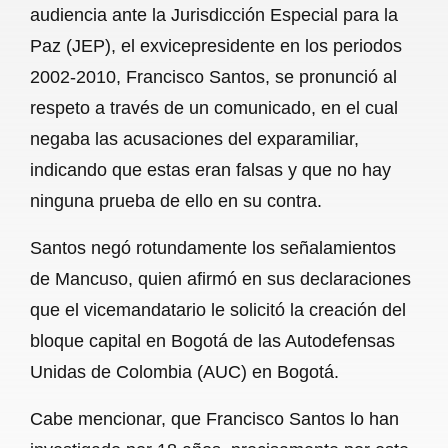
audiencia ante la Jurisdicción Especial para la
b
s
l
g
e
Paz (JEP), el exvicepresidente en los periodos
o
A
r
2002-2010, Francisco Santos, se pronunció al
respeto a través de un comunicado, en el cual
o
p
a
negaba las acusaciones del exparamiliar,
k
p
m
indicando que estas eran falsas y que no hay
ninguna prueba de ello en su contra.
Santos negó rotundamente los señalamientos
de Mancuso, quien afirmó en sus declaraciones
que el vicemandatario le solicitó la creación del
bloque capital en Bogotá de las Autodefensas
Unidas de Colombia (AUC) en Bogotá.
Cabe mencionar, que Francisco Santos lo han