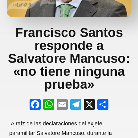
Francisco Santos
responde a
Salvatore Mancuso:
«no tiene ninguna
prueba»
F
W
E
T
X
S
a
h
m
e
h
A raíz de las declaraciones del exjefe
c
a
a
l
a
paramilitar Salvatore Mancuso, durante la
e
t
i
e
r