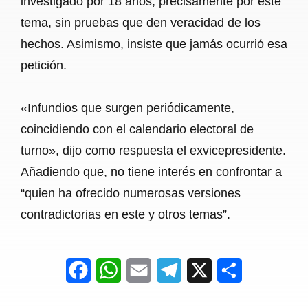
investigado por 18 años, precisamente por este
tema, sin pruebas que den veracidad de los
hechos. Asimismo, insiste que jamás ocurrió esa
petición.
«Infundios que surgen periódicamente,
coincidiendo con el calendario electoral de
turno», dijo como respuesta el exvicepresidente.
Añadiendo que, no tiene interés en confrontar a
“quien ha ofrecido numerosas versiones
contradictorias en este y otros temas”.
F
W
E
T
X
S
a
h
m
e
h