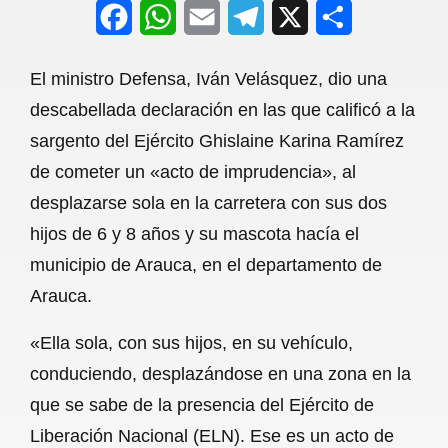
F
W
E
T
X
S
a
h
m
e
h
El ministro Defensa, Iván Velásquez, dio una
c
a
a
l
a
descabellada declaración en las que calificó a la
e
t
i
e
r
sargento del Ejército Ghislaine Karina Ramírez
b
s
l
g
e
de cometer un «acto de imprudencia», al
o
A
r
desplazarse sola en la carretera con sus dos
hijos de 6 y 8 años y su mascota hacía el
o
p
a
municipio de Arauca, en el departamento de
k
p
m
Arauca.
«Ella sola, con sus hijos, en su vehículo,
conduciendo, desplazándose en una zona en la
que se sabe de la presencia del Ejército de
Liberación Nacional (ELN). Ese es un acto de