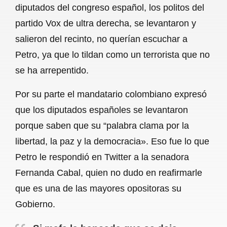
diputados del congreso español, los politos del
b
s
l
g
e
partido Vox de ultra derecha, se levantaron y
o
A
r
salieron del recinto, no querían escuchar a
Petro, ya que lo tildan como un terrorista que no
o
p
a
se ha arrepentido.
k
p
m
Por su parte el mandatario colombiano expresó
que los diputados españoles se levantaron
porque saben que su “palabra clama por la
libertad, la paz y la democracia». Eso fue lo que
Petro le respondió en Twitter a la senadora
Fernanda Cabal, quien no dudo en reafirmarle
que es una de las mayores opositoras su
Gobierno.