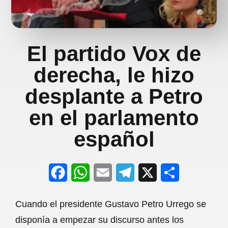
El partido Vox de
derecha, le hizo
desplante a Petro
en el parlamento
español
F
W
E
T
X
S
a
h
m
e
h
Cuando el presidente Gustavo Petro Urrego se
c
a
a
l
a
disponía a empezar su discurso antes los
e
t
i
e
r