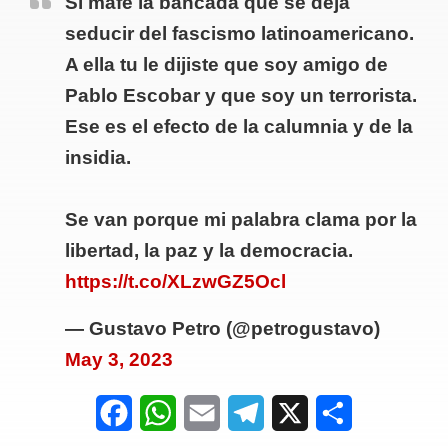
Si mafe la bancada que se deja
seducir del fascismo latinoamericano.
A ella tu le dijiste que soy amigo de
Pablo Escobar y que soy un terrorista.
Ese es el efecto de la calumnia y de la
insidia.
Se van porque mi palabra clama por la
libertad, la paz y la democracia.
https://t.co/XLzwGZ5Ocl
— Gustavo Petro (@petrogustavo)
May 3, 2023
F
W
E
T
X
S