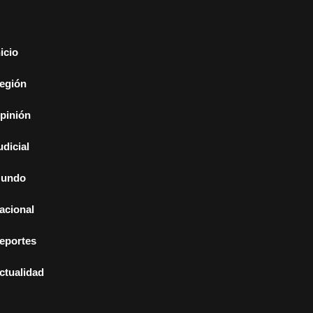
nicio
egión
pinión
udicial
undo
acional
eportes
ctualidad