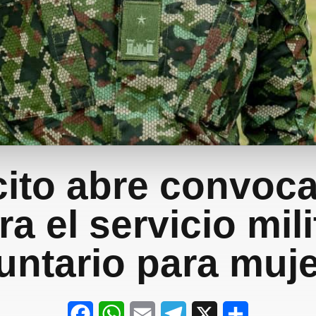
cito abre convoca
ra el servicio mili
untario para muj
F
W
E
T
X
S