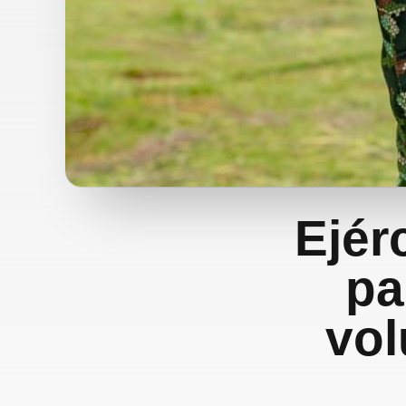
Ejér
pa
vol