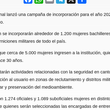
a
h
m
e
h
onal lanzó una campaña de incorporación para el año 20
c
a
a
l
a
io.
e
t
i
e
r
n se incorporarán alrededor de 1.200 mujeres bachiller
b
s
l
g
e
niciones militares de todo el país.
o
A
r
o
p
a
que cerca de 5.000 mujeres ingresen a la institución, qu
ace 30 años.
k
p
m
tarán actividades relacionadas con la seguridad en canto
ción al usuario en zonas de reclutamiento y distritos mili
tar y preservación del medioambiente.
on 1.274 oficiales y 1.089 suboficiales mujeres en disti
de quienes serán seleccionadas las encargadas de entren