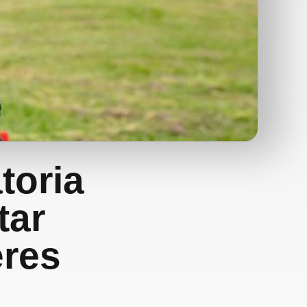
toria
tar
eres