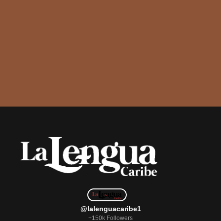
@lalenguacaribe1
+150k Followers