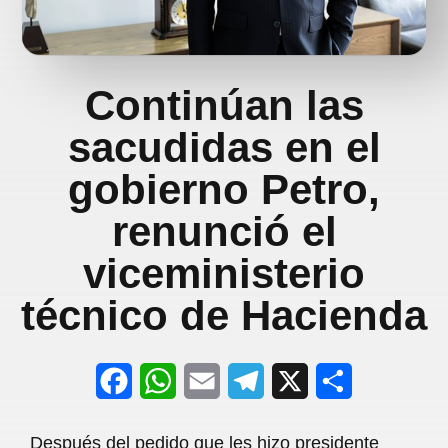
Continúan las
sacudidas en el
gobierno Petro,
renunció el
viceministerio
técnico de Hacienda
F
W
E
T
X
S
a
h
m
e
h
Después del pedido que les hizo presidente