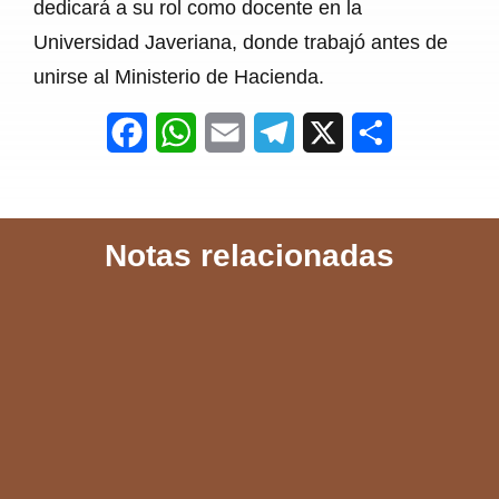
dedicará a su rol como docente en la
Universidad Javeriana, donde trabajó antes de
unirse al Ministerio de Hacienda.
F
W
E
T
X
S
a
h
m
e
h
c
a
a
l
a
Notas relacionadas
e
t
i
e
r
b
s
l
g
e
o
A
r
o
p
a
k
p
m