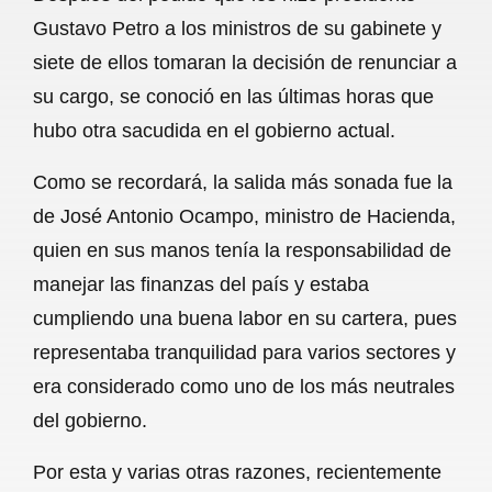
c
a
a
l
a
Gustavo Petro a los ministros de su gabinete y
e
t
i
e
r
siete de ellos tomaran la decisión de renunciar a
b
s
l
g
e
su cargo, se conoció en las últimas horas que
o
A
r
hubo otra sacudida en el gobierno actual.
o
p
a
Como se recordará, la salida más sonada fue la
k
p
m
de José Antonio Ocampo, ministro de Hacienda,
quien en sus manos tenía la responsabilidad de
manejar las finanzas del país y estaba
cumpliendo una buena labor en su cartera, pues
representaba tranquilidad para varios sectores y
era considerado como uno de los más neutrales
del gobierno.
Por esta y varias otras razones, recientemente