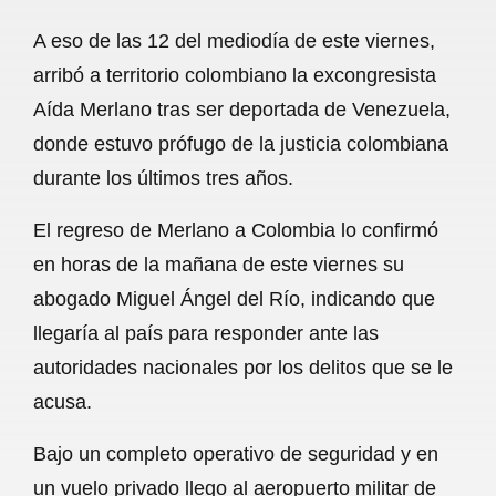
a
h
m
e
h
A eso de las 12 del mediodía de este viernes,
c
a
a
l
a
arribó a territorio colombiano la excongresista
e
t
i
e
r
Aída Merlano tras ser deportada de Venezuela,
b
s
l
g
e
donde estuvo prófugo de la justicia colombiana
o
A
r
durante los últimos tres años.
o
p
a
El regreso de Merlano a Colombia lo confirmó
k
p
m
en horas de la mañana de este viernes su
abogado Miguel Ángel del Río, indicando que
llegaría al país para responder ante las
autoridades nacionales por los delitos que se le
acusa.
Bajo un completo operativo de seguridad y en
un vuelo privado llego al aeropuerto militar de