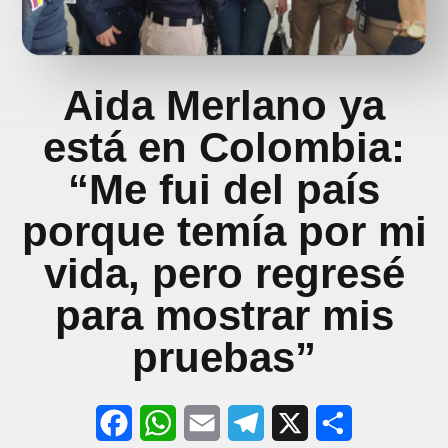
Aida Merlano ya
está en Colombia:
“Me fui del país
porque temía por mi
vida, pero regresé
para mostrar mis
pruebas”
F
W
E
T
X
S