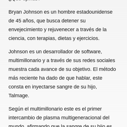
c
a
a
l
a
Bryan Johnson es un hombre estadounidense
e
t
i
e
r
de 45 años, que busca detener su
b
s
l
g
e
envejecimiento y rejuvenecer a través de la
o
A
r
ciencia, con terapias, dietas y ejercicios.
o
p
a
Johnson es un desarrollador de software,
k
p
m
multimillonario y a través de sus redes sociales
muestra cada avance de su objetivo. El método
más reciente ha dado de que hablar, este
consta en inyectarse sangre de su hijo,
Talmage.
Según el multimillonario este es el primer
intercambio de plasma multigeneracional del
mundo, afirmando que la sangre de su hijo es