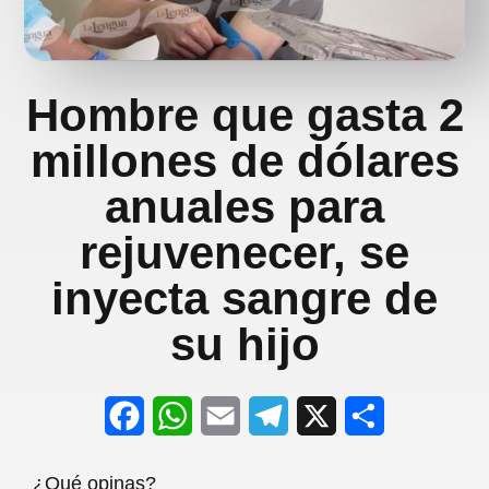
Hombre que gasta 2
millones de dólares
anuales para
rejuvenecer, se
inyecta sangre de
su hijo
F
W
E
T
X
S
a
h
m
e
h
¿Qué opinas?