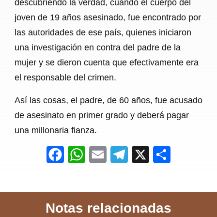
descubriendo la verdad, cuando el cuerpo del
joven de 19 años asesinado, fue encontrado por
las autoridades de ese país, quienes iniciaron
una investigación en contra del padre de la
mujer y se dieron cuenta que efectivamente era
el responsable del crimen.
Así las cosas, el padre, de 60 años, fue acusado
de asesinato en primer grado y deberá pagar
una millonaria fianza.
F
W
E
T
X
S
a
h
m
e
h
c
a
a
l
a
Notas relacionadas
e
t
i
e
r