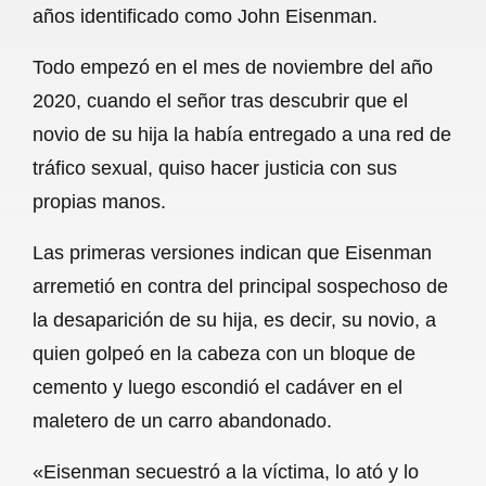
años identificado como John Eisenman.
b
s
l
g
e
Todo empezó en el mes de noviembre del año
o
A
r
2020, cuando el señor tras descubrir que el
o
p
a
novio de su hija la había entregado a una red de
k
p
m
tráfico sexual, quiso hacer justicia con sus
propias manos.
Las primeras versiones indican que Eisenman
arremetió en contra del principal sospechoso de
la desaparición de su hija, es decir, su novio, a
quien golpeó en la cabeza con un bloque de
cemento y luego escondió el cadáver en el
maletero de un carro abandonado.
«Eisenman secuestró a la víctima, lo ató y lo