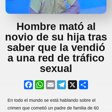
Hombre mató al
novio de su hija tras
saber que la vendió
a una red de tráfico
sexual
F
W
E
T
X
S
a
h
m
e
h
En todo el mundo se está hablando sobre el
c
a
a
l
a
crimen que cometió un padre de familia de 60
e
t
i
e
r