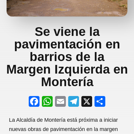
Se viene la
pavimentación en
barrios de la
Margen Izquierda en
Montería
F
W
E
T
X
S
a
h
m
e
h
La Alcaldía de Montería está próxima a iniciar
c
a
a
l
a
nuevas obras de pavimentación en la margen
e
t
i
e
r