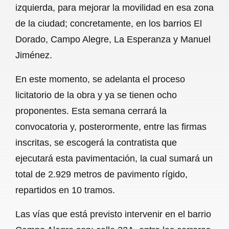
izquierda, para mejorar la movilidad en esa zona
b
s
l
g
e
de la ciudad; concretamente, en los barrios El
o
A
r
Dorado, Campo Alegre, La Esperanza y Manuel
Jiménez.
o
p
a
k
p
m
En este momento, se adelanta el proceso
licitatorio de la obra y ya se tienen ocho
proponentes. Esta semana cerrará la
convocatoria y, posterormente, entre las firmas
inscritas, se escogerá la contratista que
ejecutará esta pavimentación, la cual sumará un
total de 2.929 metros de pavimento rígido,
repartidos en 10 tramos.
Las vías que está previsto intervenir en el barrio