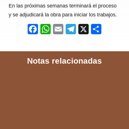
En las próximas semanas terminará el proceso
y se adjudicará la obra para iniciar los trabajos.
F
W
E
T
X
S
a
h
m
e
h
c
a
a
l
a
Notas relacionadas
e
t
i
e
r
b
s
l
g
e
o
A
r
o
p
a
k
p
m