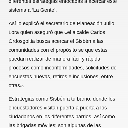
diferentes estrategias enfocadas a acercar este
o
A
r
sistema a ‘La Gente’.
o
p
a
Así lo explicó el secretario de Planeación Julio
k
p
m
Lora quien aseguró que «el alcalde Carlos
Ordosgoitia busca acercar el Sisbén a las
comunidades con el propósito se que estas
puedan realizar de manera fácil y rápida
procesos como inconformidades, solicitudes de
encuestas nuevas, retiros e inclusiones, entre
otras».
Estrategias como Sisbén a tu barrio, donde los
encuestadores visitan puerta a puerta a los
ciudadanos en los diferentes barrios, así como
las brigadas móviles; son algunas de las