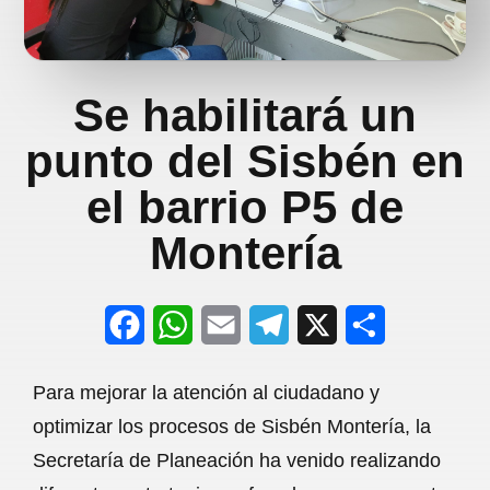
Se habilitará un
punto del Sisbén en
el barrio P5 de
Montería
F
W
E
T
X
S
a
h
m
e
h
Para mejorar la atención al ciudadano y
c
a
a
l
a
optimizar los procesos de Sisbén Montería, la
e
t
i
e
r
Secretaría de Planeación ha venido realizando
b
s
l
g
e