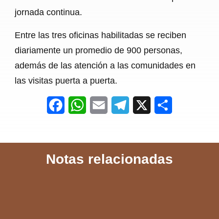
jornada continua.
Entre las tres oficinas habilitadas se reciben
diariamente un promedio de 900 personas,
además de las atención a las comunidades en
las visitas puerta a puerta.
F
W
E
T
X
S
a
h
m
e
h
c
a
a
l
a
Notas relacionadas
e
t
i
e
r
b
s
l
g
e
o
A
r
o
p
a