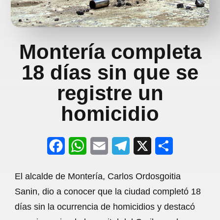
Montería completa
18 días sin que se
registre un
homicidio
F
W
E
T
X
S
a
h
m
e
h
El alcalde de Montería, Carlos Ordosgoitia
c
a
a
l
a
Sanin, dio a conocer que la ciudad completó 18
e
t
i
e
r
días sin la ocurrencia de homicidios y destacó
b
s
l
g
e