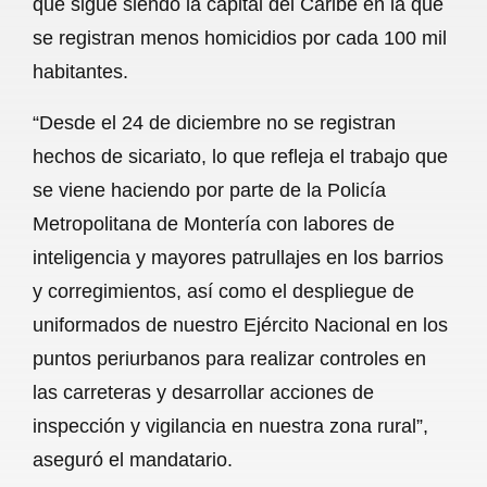
que sigue siendo la capital del Caribe en la que
o
A
r
se registran menos homicidios por cada 100 mil
habitantes.
o
p
a
k
p
m
“Desde el 24 de diciembre no se registran
hechos de sicariato, lo que refleja el trabajo que
se viene haciendo por parte de la Policía
Metropolitana de Montería con labores de
inteligencia y mayores patrullajes en los barrios
y corregimientos, así como el despliegue de
uniformados de nuestro Ejército Nacional en los
puntos periurbanos para realizar controles en
las carreteras y desarrollar acciones de
inspección y vigilancia en nuestra zona rural”,
aseguró el mandatario.