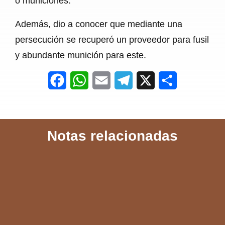
o municiones.
Además, dio a conocer que mediante una
persecución se recuperó un proveedor para fusil
y abundante munición para este.
F
W
E
T
X
S
a
h
m
e
h
c
a
a
l
a
Notas relacionadas
e
t
i
e
r
b
s
l
g
e
o
A
r
o
p
a
k
p
m