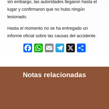
sin embargo, las autoridades llegaron hasta el
lugar y confirmaron que no hubo ningún
lesionado.
Hasta el momento no se ha entregado un
informe oficial sobre las causas del accidente.
F
W
E
T
X
S
a
h
m
e
h
c
a
a
l
a
Notas relacionadas
e
t
i
e
r
b
s
l
g
e
o
A
r
o
p
a