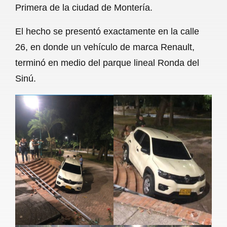
Primera de la ciudad de Montería.
b
s
l
g
e
El hecho se presentó exactamente en la calle
o
A
r
26, en donde un vehículo de marca Renault,
o
p
a
terminó en medio del parque lineal Ronda del
k
p
m
Sinú.