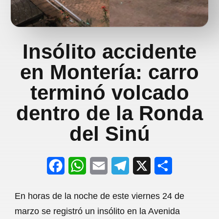
Insólito accidente
en Montería: carro
terminó volcado
dentro de la Ronda
del Sinú
F
W
E
T
X
S
a
h
m
e
h
En horas de la noche de este viernes 24 de
c
a
a
l
a
marzo se registró un insólito en la Avenida
e
t
i
e
r