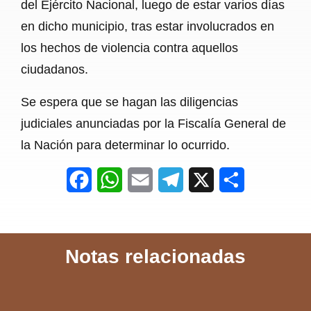
del Ejército Nacional, luego de estar varios días
en dicho municipio, tras estar involucrados en
los hechos de violencia contra aquellos
ciudadanos.
Se espera que se hagan las diligencias
judiciales anunciadas por la Fiscalía General de
la Nación para determinar lo ocurrido.
F
W
E
T
X
S
a
h
m
e
h
c
a
a
l
a
Notas relacionadas
e
t
i
e
r
b
s
l
g
e
o
A
r