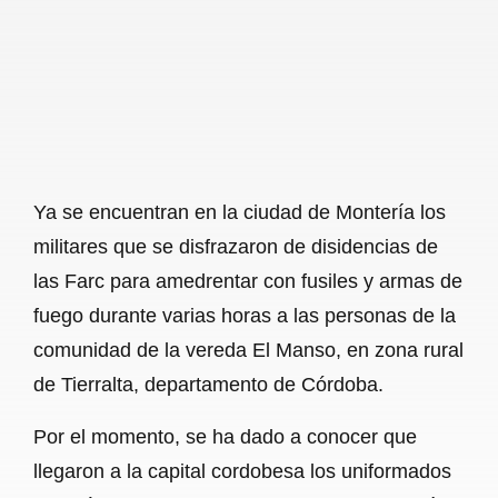
b
s
l
g
e
o
A
r
o
p
a
k
p
m
Ya se encuentran en la ciudad de Montería los
militares que se disfrazaron de disidencias de
las Farc para amedrentar con fusiles y armas de
fuego durante varias horas a las personas de la
comunidad de la vereda El Manso, en zona rural
de Tierralta, departamento de Córdoba.
Por el momento, se ha dado a conocer que
llegaron a la capital cordobesa los uniformados