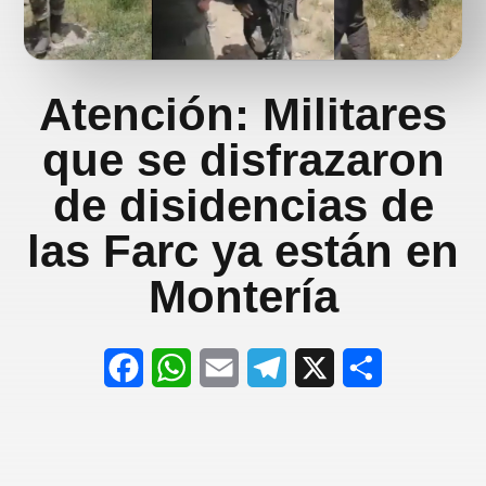
Atención: Militares
que se disfrazaron
de disidencias de
las Farc ya están en
Montería
F
W
E
T
X
S
a
h
m
e
h
c
a
a
l
a
e
t
i
e
r