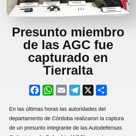
Presunto miembro
de las AGC fue
capturado en
Tierralta
F
W
E
T
X
S
a
h
m
e
h
En las últimas horas las autoridades del
c
a
a
l
a
departamento de Córdoba realizaron la captura
e
t
i
e
r
de un presunto integrante de las Autodefensas
b
s
l
g
e