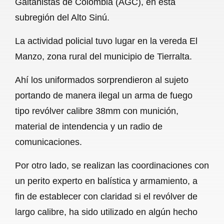
Gaitanistas de Colombia (AGC), en esta
o
A
r
subregión del Alto Sinú.
o
p
a
La actividad policial tuvo lugar en la vereda El
k
p
m
Manzo, zona rural del municipio de Tierralta.
Ahí los uniformados sorprendieron al sujeto
portando de manera ilegal un arma de fuego
tipo revólver calibre 38mm con munición,
material de intendencia y un radio de
comunicaciones.
Por otro lado, se realizan las coordinaciones con
un perito experto en balística y armamiento, a
fin de establecer con claridad si el revólver de
largo calibre, ha sido utilizado en algún hecho