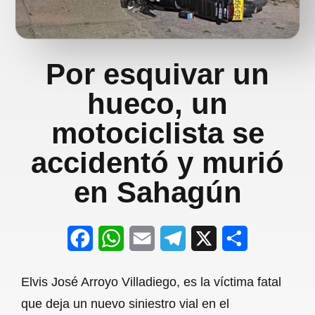
Por esquivar un
hueco, un
motociclista se
accidentó y murió
en Sahagún
F
W
E
T
X
S
a
h
m
e
h
Elvis José Arroyo Villadiego, es la víctima fatal
c
a
a
l
a
que deja un nuevo siniestro vial en el
e
t
i
e
r