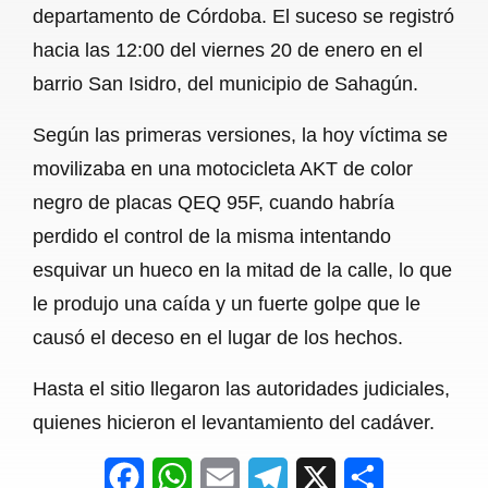
departamento de Córdoba. El suceso se registró
b
s
l
g
e
hacia las 12:00 del viernes 20 de enero en el
o
A
r
barrio San Isidro, del municipio de Sahagún.
o
p
a
Según las primeras versiones, la hoy víctima se
k
p
m
movilizaba en una motocicleta AKT de color
negro de placas QEQ 95F, cuando habría
perdido el control de la misma intentando
esquivar un hueco en la mitad de la calle, lo que
le produjo una caída y un fuerte golpe que le
causó el deceso en el lugar de los hechos.
Hasta el sitio llegaron las autoridades judiciales,
quienes hicieron el levantamiento del cadáver.
F
W
E
T
X
S