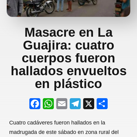
Masacre en La
Guajira: cuatro
cuerpos fueron
hallados envueltos
en plástico
F
W
E
T
X
S
a
h
m
e
h
Cuatro cadáveres fueron hallados en la
c
a
a
l
a
madrugada de este sábado en zona rural del
e
t
i
e
r