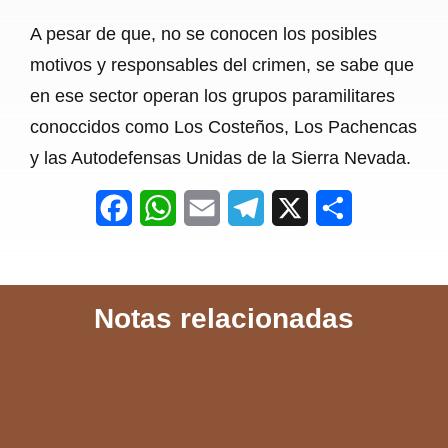
A pesar de que, no se conocen los posibles
motivos y responsables del crimen, se sabe que
en ese sector operan los grupos paramilitares
conoccidos como Los Costeños, Los Pachencas
y las Autodefensas Unidas de la Sierra Nevada.
F
W
E
T
X
S
a
h
m
e
h
c
a
a
l
a
Notas relacionadas
e
t
i
e
r
b
s
l
g
e
o
A
r
o
p
a