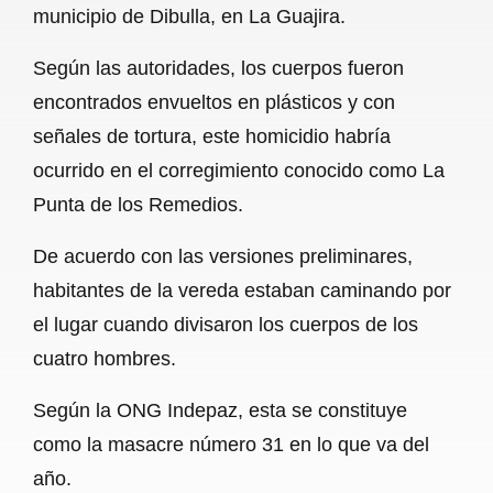
municipio de Dibulla, en La Guajira.
b
s
l
g
e
Según las autoridades, los cuerpos fueron
o
A
r
encontrados envueltos en plásticos y con
o
p
a
señales de tortura, este homicidio habría
k
p
m
ocurrido en el corregimiento conocido como La
Punta de los Remedios.
De acuerdo con las versiones preliminares,
habitantes de la vereda estaban caminando por
el lugar cuando divisaron los cuerpos de los
cuatro hombres.
Según la ONG Indepaz, esta se constituye
como la masacre número 31 en lo que va del
año.