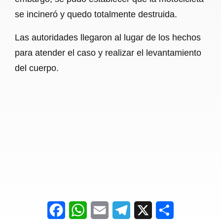
se incineró y quedo totalmente destruida.
Las autoridades llegaron al lugar de los hechos
para atender el caso y realizar el levantamiento
del cuerpo.
F
W
E
T
X
S