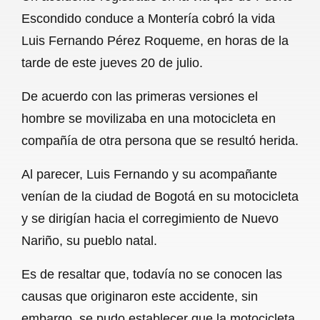
c
a
a
l
a
Escondido conduce a Montería cobró la vida
e
t
i
e
r
Luis Fernando Pérez Roqueme, en horas de la
b
s
l
g
e
tarde de este jueves 20 de julio.
o
A
r
De acuerdo con las primeras versiones el
o
p
a
hombre se movilizaba en una motocicleta en
k
p
m
compañía de otra persona que se resultó herida.
Al parecer, Luis Fernando y su acompañante
venían de la ciudad de Bogotá en su motocicleta
y se dirigían hacia el corregimiento de Nuevo
Nariño, su pueblo natal.
Es de resaltar que, todavía no se conocen las
causas que originaron este accidente, sin
embargo, se pudo establecer que la motocicleta