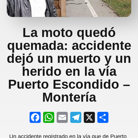
La moto quedó
quemada: accidente
dejó un muerto y un
herido en la vía
Puerto Escondido –
Montería
F
W
E
T
X
S
a
h
m
e
h
Un accidente registrado en la vía que de Puerto