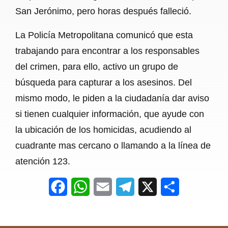
San Jerónimo, pero horas después falleció.
La Policía Metropolitana comunicó que esta
trabajando para encontrar a los responsables
del crimen, para ello, activo un grupo de
búsqueda para capturar a los asesinos. Del
mismo modo, le piden a la ciudadanía dar aviso
si tienen cualquier información, que ayude con
la ubicación de los homicidas, acudiendo al
cuadrante mas cercano o llamando a la línea de
atención 123.
F
W
E
T
X
S
a
h
m
e
h
c
a
a
l
a