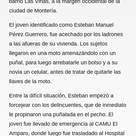
barrio Las Viñas, a la margen occidental de la
o
A
r
ciudad de Montería.
o
p
a
El joven identificado como Esteban Manuel
k
p
m
Pérez Guerrero, fue acechado por los ladrones
a las afueras de su vivienda. Los sujetos
llegaron en una moto amenazándolo con un
puñal, para luego arrebatarle un bolso y a su
novia un celular, antes de tratar de quitarle las
llaves de la moto.
Entre la difícil situación, Esteban empezó a
forcejear con los delincuentes, que de inmediato
le propinaron una puñalada en el pecho. El
joven fue llevado de emergencia al CAMU El
Amparo, donde luego fue trasladado al Hospital