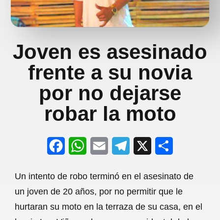
Joven es asesinado
frente a su novia
por no dejarse
robar la moto
F
W
E
T
X
S
a
h
m
e
h
Un intento de robo terminó en el asesinato de
c
a
a
l
a
un joven de 20 años, por no permitir que le
e
t
i
e
r
hurtaran su moto en la terraza de su casa, en el
b
s
l
g
e