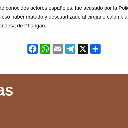
de conocidos actores españoles, fue acusado por la Poli
esó haber matado y descuartizado al cirujano colombian
ilandesa de Phangan.
F
W
E
T
X
S
a
h
m
e
h
c
a
a
l
a
e
t
i
e
r
as
b
s
l
g
e
o
A
r
o
p
a
k
p
m