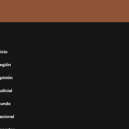
nicio
egión
pinión
udicial
undo
acional