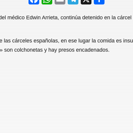
a
h
m
e
h
del médico Edwin Arrieta, continúa detenido en la cárc
c
a
a
l
a
e
t
i
e
r
e las cárceles españolas, en ese lugar la comida es insuf
b
s
l
g
e
as» son colchonetas y hay presos encadenados.
o
A
r
o
p
a
k
p
m