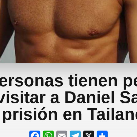
ersonas tienen p
visitar a Daniel 
 prisión en Tailan
F
W
E
T
X
S