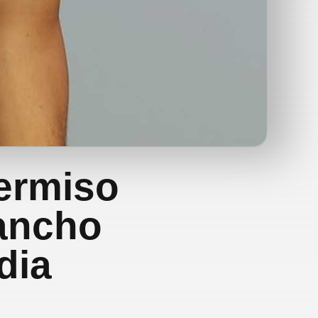
ermiso
Sancho
dia