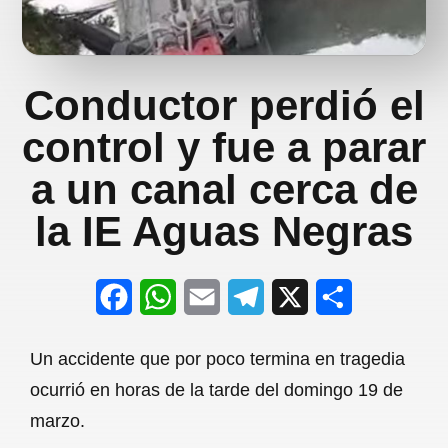
Conductor perdió el
control y fue a parar
a un canal cerca de
la IE Aguas Negras
F
W
E
T
X
S
a
h
m
e
h
Un accidente que por poco termina en tragedia
c
a
a
l
a
ocurrió en horas de la tarde del domingo 19 de
e
t
i
e
r
marzo.
b
s
l
g
e