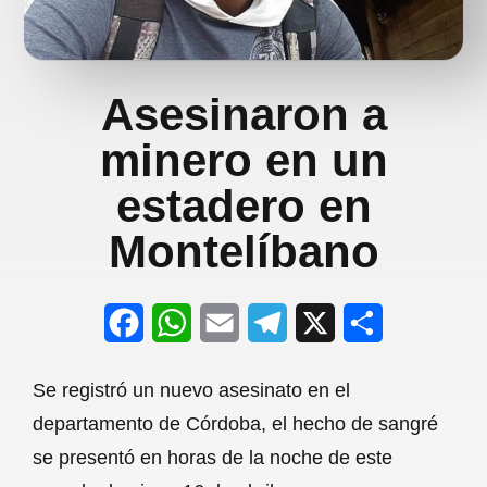
Asesinaron a
minero en un
estadero en
Montelíbano
F
W
E
T
X
S
a
h
m
e
h
Se registró un nuevo asesinato en el
c
a
a
l
a
departamento de Córdoba, el hecho de sangré
e
t
i
e
r
se presentó en horas de la noche de este
b
s
l
g
e