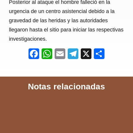
Posterior al ataque el hombre falleció en la
urgencia de un centro asistencial debido a la
gravedad de las heridas y las autoridades
llegaron hasta el sitio para iniciar las respectivas
investigaciones.
F
W
E
T
X
S
a
h
m
e
h
c
a
a
l
a
Notas relacionadas
e
t
i
e
r
b
s
l
g
e
o
A
r
o
p
a
k
p
m