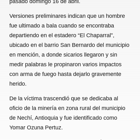
pasado domingo 16 de abril.
o
A
r
Versiones preliminares indican que un hombre
o
p
a
fue ultimado a bala cuando se encontraba
k
p
m
departiendo en el estadero “El Chaparral”,
ubicado en el barrio San Bernardo del municipio
en mención, a donde sicarios llegaron y sin
medir palabras le propinaron varios impactos
con arma de fuego hasta dejarlo gravemente
herido.
De la víctima trascendió que se dedicaba al
oficio de la minería en zona rural del municipio
de Nechí, Antioquia y fue identificado como
Yomar Ozuna Pertuz.