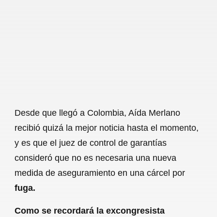
c
a
a
l
a
e
t
i
e
r
b
s
l
g
e
o
A
r
o
p
a
k
p
m
Desde que llegó a Colombia, Aída Merlano
recibió quizá la mejor noticia hasta el momento,
y es que el juez de control de garantías
consideró que no es necesaria una nueva
medida de aseguramiento en una cárcel por
fuga.
Como se recordará la excongresista