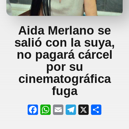
Aida Merlano se
salió con la suya,
no pagará cárcel
por su
cinematográfica
fuga
F
W
E
T
X
S
a
h
m
e
h