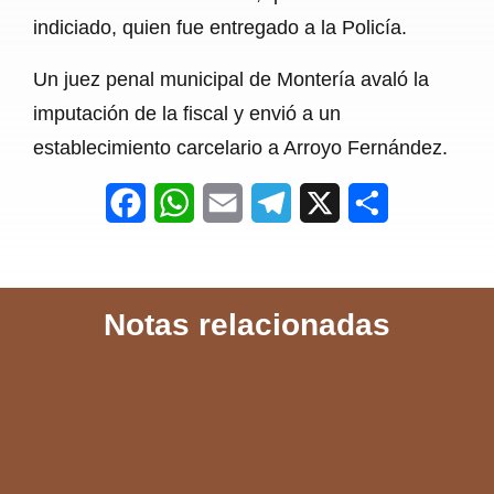
indiciado, quien fue entregado a la Policía.
Un juez penal municipal de Montería avaló la
imputación de la fiscal y envió a un
establecimiento carcelario a Arroyo Fernández.
F
W
E
T
X
S
a
h
m
e
h
c
a
a
l
a
Notas relacionadas
e
t
i
e
r
b
s
l
g
e
o
A
r
o
p
a
k
p
m