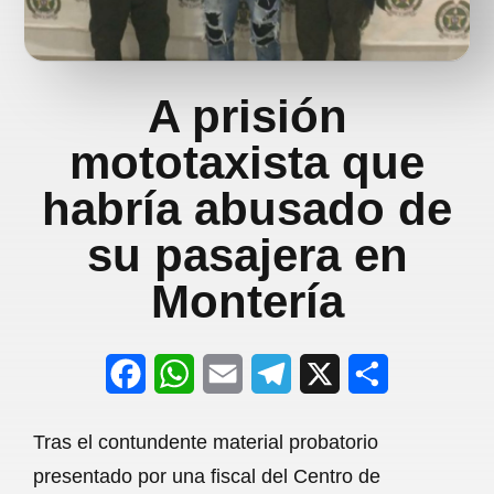
A prisión
mototaxista que
habría abusado de
su pasajera en
Montería
F
W
E
T
X
S
a
h
m
e
h
Tras el contundente material probatorio
c
a
a
l
a
presentado por una fiscal del Centro de
e
t
i
e
r