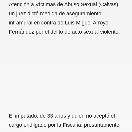
Atención a Víctimas de Abuso Sexual (Caivas),
b
s
l
g
e
un juez dictó medida de aseguramiento
o
A
r
intramural en contra de Luis Miguel Arroyo
Fernández por el delito de acto sexual violento.
o
p
a
k
p
m
El imputado, de 33 años y quien no aceptó el
cargo endilgado por la Fiscalía, presuntamente